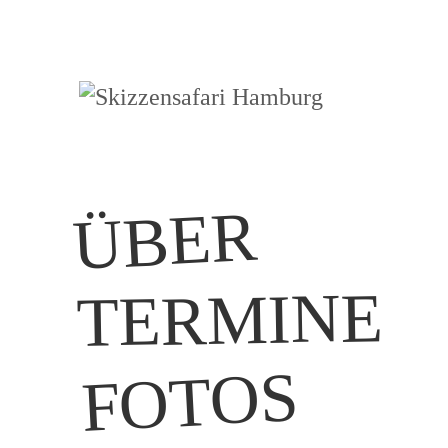
Gemeinsame Zeichen-
Skizzensafari
Exkursionen in Hamburg.
Hamburg
Regelmäßig neue Termine.
ÜBER
TERMINE
FOTOS