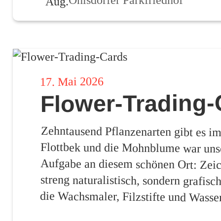
Ohlsdorfer Parkfriedhof
Aug.
Veröffentlicht
17. Mai 2026
Flower-Trading-
am
Zehntausend Pflanzenarten gibt es i
Flottbek und die Mohnblume war u
Aufgabe an diesem schönen Ort: Zeic
streng naturalistisch, sondern grafi
die Wachsmaler, Filzstifte und Wasser