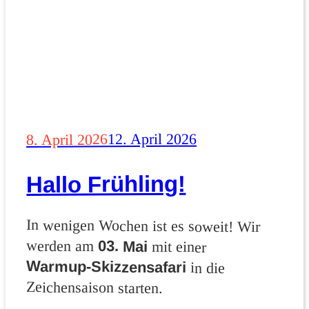
Veröffentlicht
12. April 2026
8. April 2026
am
Hallo Frühling!
In wenigen Wochen ist es soweit! Wir
werden am
03. Mai
mit einer
Warmup‑Skizzensafari
in die
Zeichensaison starten.