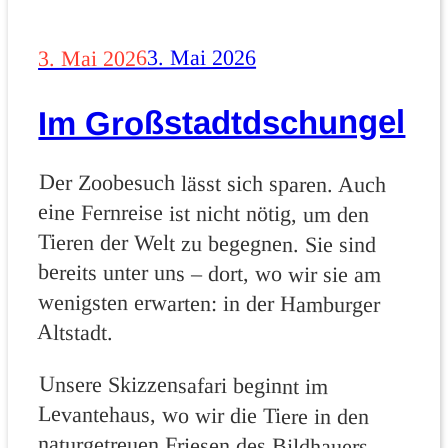
Veröffentlicht
3. Mai 2026
3. Mai 2026
am
Im Großstadtdschungel
Der Zoobesuch lässt sich sparen. Auch
eine Fernreise ist nicht nötig, um den
Tieren der Welt zu begegnen. Sie sind
bereits unter uns – dort, wo wir sie am
wenigsten erwarten: in der Hamburger
Altstadt.
Unsere Skizzensafari beginnt im
Levantehaus, wo wir die Tiere in den
naturgetreuen Friesen des Bildhauers
Barry Baldwin abzeichnen. Auch eine
Filiale der Firma Steiff bietet reichlich