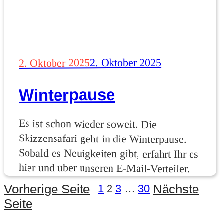
Veröffentlicht
2. Oktober 2025
2. Oktober 2025
am
Winterpause
Es ist schon wieder soweit. Die
Skizzensafari geht in die Winterpause.
Sobald es Neuigkeiten gibt, erfahrt Ihr es
hier und über unseren E‑Mail-Verteiler.
Seite
Seite
Seite
Seite
Vorherige Seite
Nächste
1
2
3
…
30
Seitennummerierung
Seite
der