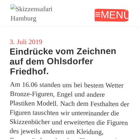
MENÜ
Skizzensafari Hamburg
UND
Veröffentlicht
3. Juli 2019
WIDGET
Eindrücke vom Zeichnen
am
auf dem Ohlsdorfer
Friedhof.
Am 16.06 standen uns bei bestem Wetter
Bronze-Figuren, Engel und andere
Plastiken Modell. Nach dem Festhalten der
Figuren tauschten wir untereinander die
Skizzenbücher und erweiterten die Figuren
des jeweils anderen um Kleidung,
Gegenstände und andere Elemente und