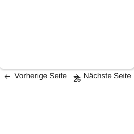
Seitennummerierung
Vorherige Seite
Nächste Seite
SEITE
25
der
Beiträge