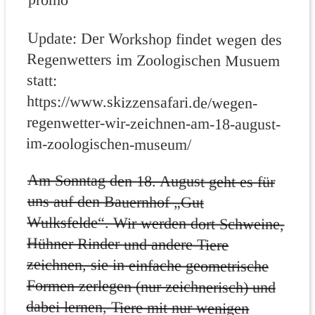
Update: Der Workshop findet wegen des
Regenwetters im Zoologischen Musuem
https://www.skizzensafari.de/wegen-
regenwetter-wir-zeichnen-am-18-august-
statt:
im-zoologischen-museum/
Am Sonntag den 18. August geht es für
uns auf den Bauernhof „Gut
Wulksfelde“. Wir werden dort Schweine,
Hühner Rinder und andere Tiere
zeichnen, sie in einfache geometrische
Formen zerlegen (nur zeichnerisch) und
dabei lernen, Tiere mit nur wenigen
Strichen überzeugend und lebendig