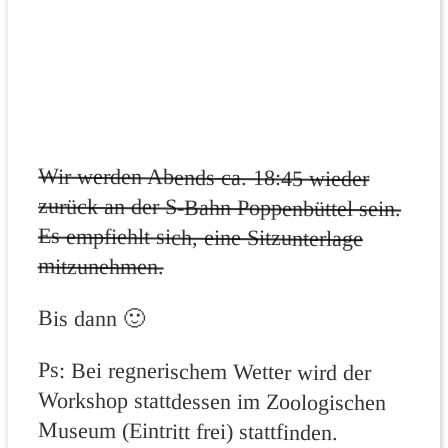
Wir werden Abends ca. 18:45 wieder
zurück an der S-Bahn Poppenbüttel sein.
Es empfiehlt sich, eine Sitzunterlage
mitzunehmen.
Bis dann 🙂
Ps: Bei regnerischem Wetter wird der
Workshop stattdessen im Zoologischen
Museum (Eintritt frei) stattfinden.
Entsprechende Ankündigung spätestens