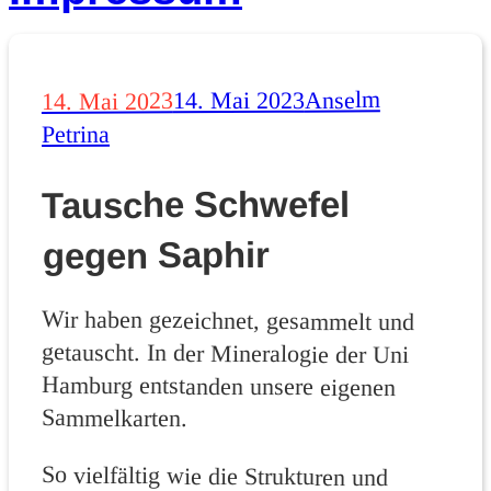
Autor
Veröffentlicht
Anselm
14. Mai 2023
14. Mai 2023
am
Petrina
Tausche Schwefel
gegen Saphir
Wir haben gezeichnet, gesammelt und
getauscht. In der Mineralogie der Uni
Hamburg entstanden unsere eigenen
Sammelkarten.
So vielfältig wie die Strukturen und
Farben der Mineralien, so vielfältig
waren auch die Stile, in denen wir sie